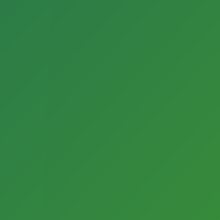
Lilian Wohnhas
Tel. 05241 – 82 3659
lilian.wohnhas@guetersloh.de
Newsletter
Sie wollen Neuigkeiten zu Förderungen,
Ausschreibungen, Projekten und Fortbildungen
erhalten?
Dann melden Sie sich zum Newsletter des
Fachbereichs Kultur an.