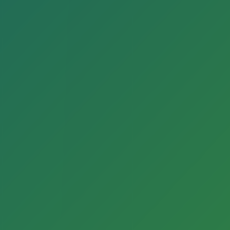
Fachbereich Kultur der Stadt Gütersloh und dem
Stadtarchiv, fanden sich rund 30 Interessierte im
Gasthaus „Zur Linde“ ein.
Historiker Christopher Kirchberg moderierte das
Café. Feuerwehr-Experten berichteten über ihre
Praxis: Hans-Joachim Koch, Leiter der Gütersloher
Feuerwehr, Rolf Ortmeier, Museumsleiter, Jeanette
Theilmeier, Leiterin der Werkfeuerwehr von Miele,
und Matthias Heitwerth, Geschäftsführer des
Spielmannszugs Avenwedde. Sie sprachen über
Aufgaben und Ausstattung der Gütersloher
Feuerwehr und erzählten interessante
Geschichten.