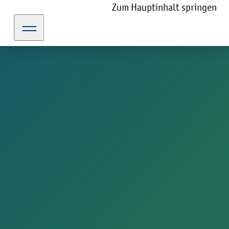
Zum Hauptinhalt springen
kulturportal-guetersloh.de
Erzählcafés
Erinnern
13. Erzählcafé
Feuer und Flamme – Zur Geschichte der
Feuerwehr in Gütersloh