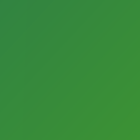
Vorname
Nachname
E-Mail-Adresse
Für den Versand unserer Newsletter nutzen wir rapidmail. Mit
Ihrer Anmeldung stimmen Sie zu, dass die eingegebenen
Daten an rapidmail übermittelt werden. Beachten Sie bitte
deren
AGB
und
Datenschutzbestimmungen
.
Kontakt