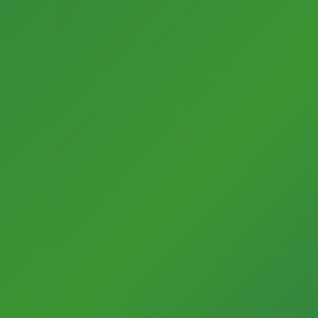
Stadt Gütersloh
Fachbereich Kultur
Friedrichstr. 10
33330 Gütersloh
+49 (0)5241 / 822366
kulturportal@guetersloh.de
Startseite
Kulturakteure
Impressum
Datenschutzerklärung
Presse
Ansprechpartner im Fachbereich Kultur
Newsletter zum Download