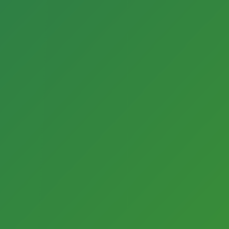
wenn Sie beispielsweise die Lesbarkeit oder
Nutzungsfreundlichkeit beeinträchtigt. Für den
Fall, dass lediglich die männliche Form genutzt
wird, so schließt diese die weibliche Form mit ein.
Webdesign & -umsetzung
deteringdesign
Newsletter
Sie wollen Neuigkeiten zu Förderungen,
Ausschreibungen, Projekten und Fortbildungen