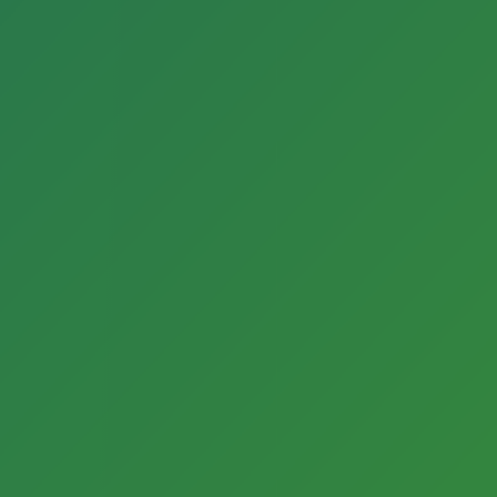
von anderen darauf hingewiesen wird, wird sie die
Verknüpfung zu den jeweiligen Websites
unverzüglich entfernen. Ferner distanzieren wir
uns von Fremdeinträgen in Social-Media-
Angeboten, die unter der folgender Adresse zu
finden sind:
facebook.com/StadtGutersloh.
Diese
geben nicht unsere eigene Meinung wider, sondern
die persönliche Auffassung Dritter. Soweit wir
Kenntnis von strafbaren oder rechtswidrigen
Inhalten erlangen, werden diese Fremdeinträge
umgehend von uns gelöscht.
Gender-Hinweis
Auf den Internetseiten der Stadt Gütersloh wird in
der Regel auf eine neutrale Schreibweise geachtet.
In Ausnahmefällen kann diese Regel entfallen,