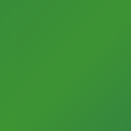
Kontakt
Stadt Gütersloh
Fachbereich Kultur
Friedrichstr. 10
33330 Gütersloh
+49 (0)5241 / 822366
kulturportal@guetersloh.de
Startseite
Kulturakteure
Impressum
Datenschutzerklärung