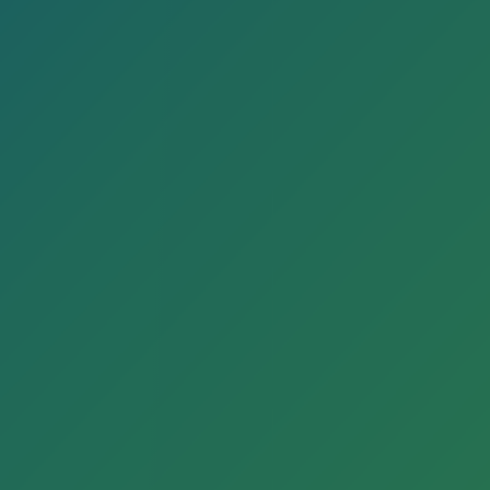
33330 Gütersloh
T: +49 5241 82-1
kontakt@guetersloh.de
Umsatzsteuer-Ident.Nr. DE 126 796 210
Redaktion
Fachbereich Kultur
Leitung: Lena Jeckel
Techn. Betreuung, Online-Redaktion: Jan
Pohlmann
jan.pohlmanns@guetersloh.de
Urheberrecht
Die Werke bzw. Inhalte sind lizenziert unter einer
Creative Commons Namensnennung – Nicht-
kommerziell – Keine Bearbeitung 3.0 Unported