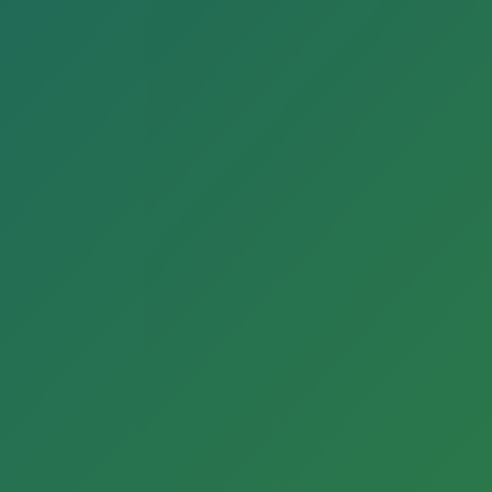
Lizenz
. Diese Regelung gilt nicht für Urheberrechtlich
geschützte Werke Dritter (deutlich an der Nennung
des Urhebers als Quelle). Alle innerhalb des
Internetangebots genannten und ggf. durch Dritte
geschützten Marken- und Warenzeichen
unterliegen uneingeschränkt den Bestimmungen
des jeweils gültigen Kennzeichenrechts und den
Besitzrechten der jeweiligen eingetragenen
Eigentümer. Allein aufgrund der bloßen Nennung
in unserem Internetangebot ist nicht der Schluss
zu ziehen, dass Markenzeichen nicht durch Rechte
Dritter geschützt sind.
Links auf fremde Inhalte/ Fremdeinträge
Von unseren eigenen Inhalten sind die