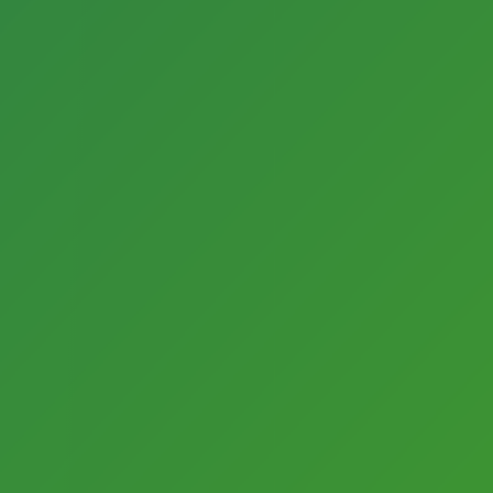
erhalten?
Dann melden Sie sich zum Newsletter des
Fachbereichs Kultur an.
Vorname
Nachname
E-Mail-Adresse
Für den Versand unserer Newsletter nutzen wir rapidmail. Mit
Ihrer Anmeldung stimmen Sie zu, dass die eingegebenen
Daten an rapidmail übermittelt werden. Beachten Sie bitte
deren
AGB
und
Datenschutzbestimmungen
.