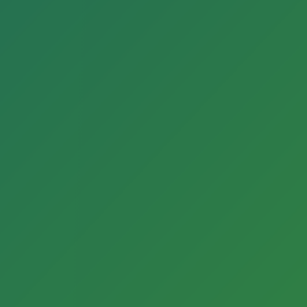
Querverweise (sogenannte „Links“) auf die
Webseiten anderer Anbieter zu unterscheiden.
Durch die Links ermöglichen wir lediglich den
Zugang zur Nutzung „fremder Inhalte“. Die Stadt
Gütersloh hat jedoch keinen Einfluss auf den Inhalt
und die Gestaltung dieser externen Websites und
macht sich die Inhalte dieser verlinkten Seiten
nicht zu eigen. Für deren Inhalte und Richtigkeit
ist allein der jeweilige Anbieter verantwortlich.
Bei der erstmaligen Verknüpfung mit diesen
Internetangeboten haben wir diese fremden
Inhalte auf Rechtsverletzungen überprüft. Zum
Zeitpunkt der Verknüpfung waren keine
Rechtsverstöße erkennbar. Sobald die Stadt
Gütersloh eine Rechtsverletzung feststellt oder