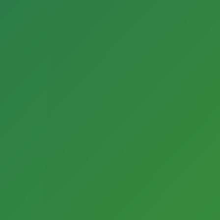
Böhmerstr. 13
33330 Gütersloh
Bambi Kino
Bogenstraße 3
Gütersloh
Bambi Kino
Bogenstraße 3
Gütersloh
Newsletter
Sie wollen Neuigkeiten zu Förderungen,