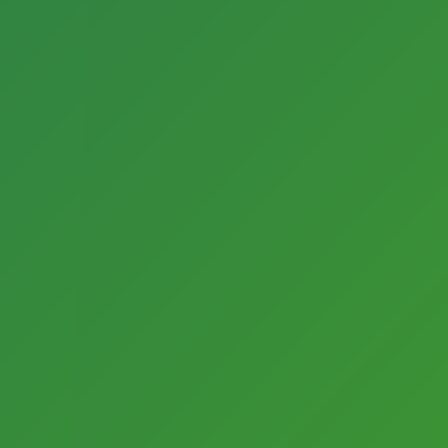
Ausschreibungen, Projekten und Fortbildungen
erhalten?
Dann melden Sie sich zum Newsletter des
Fachbereichs Kultur an.
Vorname
Nachname
E-Mail-Adresse
Für den Versand unserer Newsletter nutzen wir rapidmail. Mit
Ihrer Anmeldung stimmen Sie zu, dass die eingegebenen
Daten an rapidmail übermittelt werden. Beachten Sie bitte
deren
AGB
und
Datenschutzbestimmungen
.