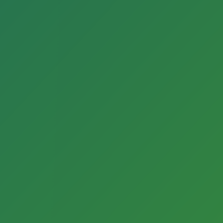
Apostelkirche
Am Alten Kirchplatz 1
Gütersloh
Apostelkirche
Am Alten Kirchplatz 1
Gütersloh
Atelier der VHS Gütersloh
Hohenzollernstr. 43
Gütersloh
AWO Geschäftsstelle
Böhmerstr. 13
33330 Gütersloh
AWO Geschäftsstelle