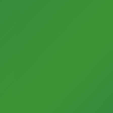
Kontakt
Stadt Gütersloh
Fachbereich Kultur
Friedrichstr. 10
33330 Gütersloh
+49 (0)5241 / 822366
kulturportal@guetersloh.de
Startseite
Kulturakteure
Impressum